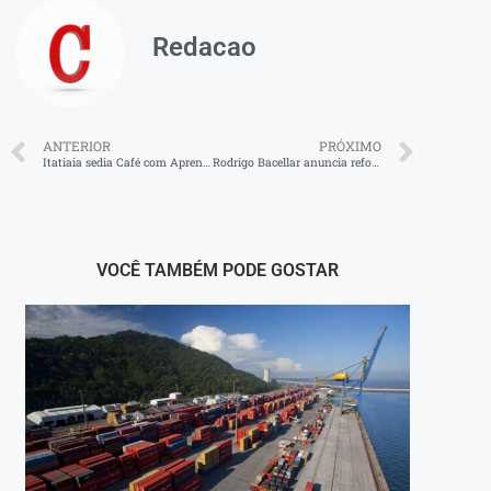
Redacao
ANTERIOR
PRÓXIMO
Itatiaia sedia Café com Aprendizagem em julho
Rodrigo Bacellar anuncia reforço na segurança pública do interior
VOCÊ TAMBÉM PODE GOSTAR