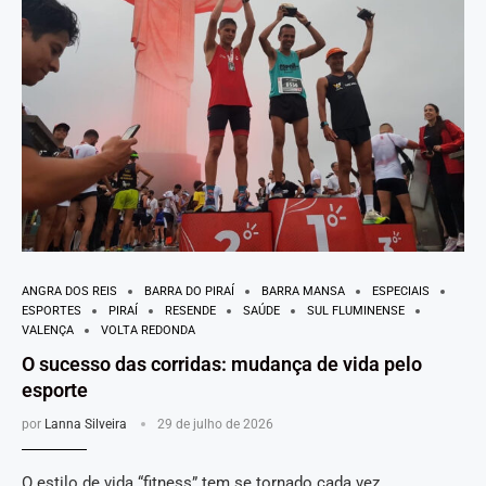
ANGRA DOS REIS
BARRA DO PIRAÍ
BARRA MANSA
ESPECIAIS
ESPORTES
PIRAÍ
RESENDE
SAÚDE
SUL FLUMINENSE
VALENÇA
VOLTA REDONDA
O sucesso das corridas: mudança de vida pelo
esporte
por
Lanna Silveira
29 de julho de 2026
O estilo de vida “fitness” tem se tornado cada vez …