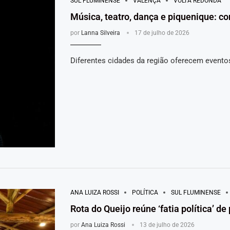
SUL FLUMINENSE
VALENÇA
VOLTA REDONDA
Música, teatro, dança e piquenique: co
por
Lanna Silveira
17 de julho de 2026
Diferentes cidades da região oferecem eventos
ANA LUIZA ROSSI
POLÍTICA
SUL FLUMINENSE
Rota do Queijo reúne ‘fatia política’ d
por
Ana Luiza Rossi
13 de julho de 2026