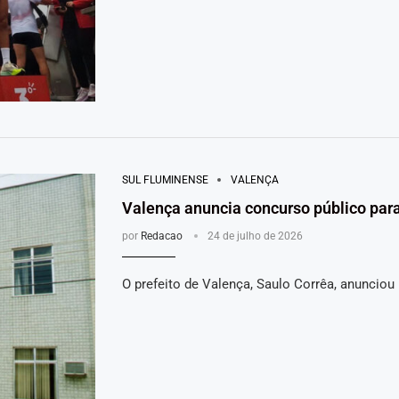
SUL FLUMINENSE
VALENÇA
Valença anuncia concurso público par
por
Redacao
24 de julho de 2026
O prefeito de Valença, Saulo Corrêa, anunciou