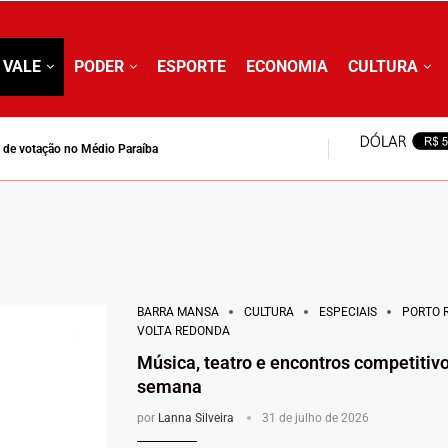
 VALE
PODER
ESPORTE
ECONOMIA
CULTURA
is de votação no Médio Paraíba
BARRA MANSA
CULTURA
ESPECIAIS
PORTO 
VOLTA REDONDA
Música, teatro e encontros competitivo
semana
por
Lanna Silveira
31 de julho de 2026