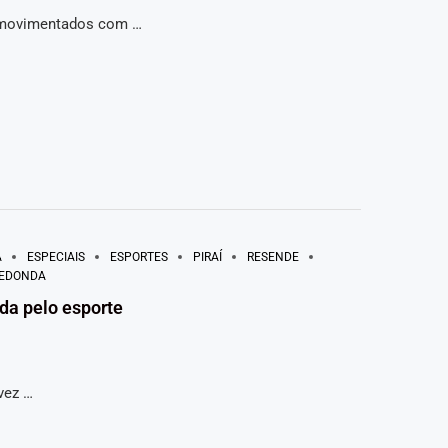
s movimentados com …
A
ESPECIAIS
ESPORTES
PIRAÍ
RESENDE
REDONDA
da pelo esporte
vez …