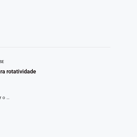
SE
ra rotatividade
r o …