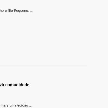
nho e Rio Pequeno. …
uvir comunidade
za mais uma edição …