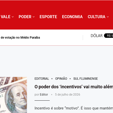
 VALE
PODER
ESPORTE
ECONOMIA
CULTURA
is de votação no Médio Paraíba
EDITORIAL
OPINIÃO
SUL FLUMINENSE
O poder dos ‘incentivos’ vai muito alé
por
Editor
5 de julho de 2026
Incentivo é sobre “motivo”. É isso que manté