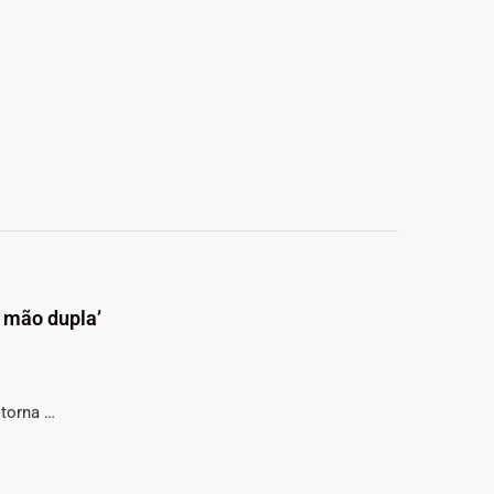
 mão dupla’
 torna …