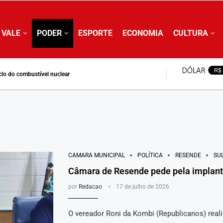
 VALE
PODER
ESPORTE
ECONOMIA
CULTURA
clo do combustível nuclear
CAMARA MUNICIPAL
POLÍTICA
RESENDE
SU
Câmara de Resende pede pela implanta
por
Redacao
17 de julho de 2026
O vereador Roni da Kombi (Republicanos) real