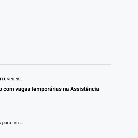
 FLUMINENSE
ão com vagas temporárias na Assistência
s para um …