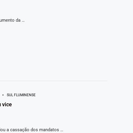
aumento da …
SUL FLUMINENSE
 vice
ndou a cassação dos mandatos …