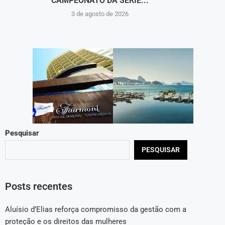
CAMPEONATO DA SÉRIE...
C
3 de agosto de 2026
Pesquisar
PESQUISAR
Posts recentes
Aluísio d’Elias reforça compromisso da gestão com a
proteção e os direitos das mulheres