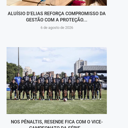
ALUÍSIO D’ELIAS REFORÇA COMPROMISSO DA
V
GESTÃO COM A PROTEÇÃO...
HOSPI
6 de agosto de 2026
NOS PÊNALTIS, RESENDE FICA COM O VICE-