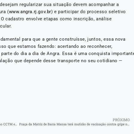
 desejam regularizar sua situação devem acompanhar a
ura (
www.angra.rj.gov.br
) e participar do processo seletivo
 O cadastro envolve etapas como inscrição, análise
cular.
amental para que a gente construísse, juntos, essa nova
isso que estamos fazendo: acertando ao reconhecer,
z parte do dia a dia de Angra. Essa é uma conquista important
pulação que depende desse transporte no seu cotidiano —
PRÓXIMO
Apresentação final do curso ‘Donas de Si’ emociona o público no CCTM em Angra dos Reis
Praça da Matriz de Barra Mansa terá mutirão de vacinação contra gripe neste sábado