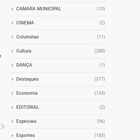
CAMARA MUNICIPAL
(10)
CINEMA
(2)
Colunistas
(11)
Cultura
(288)
e
DANÇA
(1)
Destaques
(377)
Economia
(154)
EDITORIAL
(2)
Especiais
(96)
Esportes
(183)