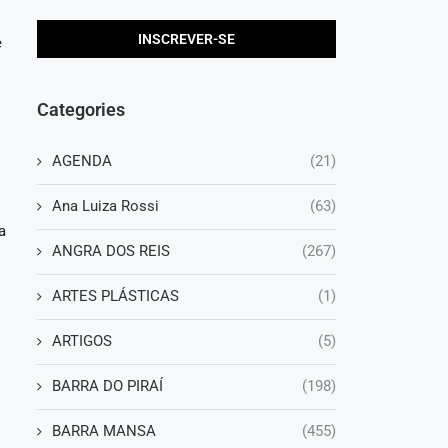
e
Categories
AGENDA
(21)
Ana Luiza Rossi
(63)
a
ANGRA DOS REIS
(267)
ARTES PLÁSTICAS
(1)
ARTIGOS
(5)
BARRA DO PIRAÍ
(198)
á
BARRA MANSA
(455)