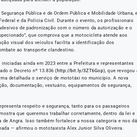
e Segurança Pública e de Ordem Pública e Mobilidade Urbana, 
deral e da Polícia Civil. Durante o evento, os profissionais
adesivos de padronização com o número da autorização e o
inspecionado”, que comprova que a motocicleta atende aos
ação visual dos veículos facilita a identificação dos
combate ao transporte clandestino.
as iniciadas ainda em 2023 entre a Prefeitura e representantes
ado o Decreto nº 13.836 (
http://bit.ly/3ZT6Gop
), que revogou 
rma detalhada o serviço de mototáxi no município. A nova
zação, documentação, vestuário, equipamentos de segurança,
epresenta respeito e segurança, tanto para os passageiros
 mostra que queremos trabalhar corretamente, dentro da lei e
a de Angra. Isso também fortalece a nossa categoria e nos d
nada — afirmou o mototaxista Alex Junior Silva Oliveira.