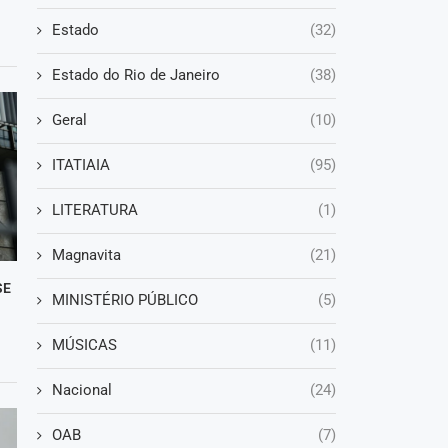
Estado
(32)
Estado do Rio de Janeiro
(38)
Geral
(10)
ITATIAIA
(95)
LITERATURA
(1)
Magnavita
(21)
SE
MINISTÉRIO PÚBLICO
(5)
MÚSICAS
(11)
Nacional
(24)
OAB
(7)