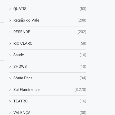
QUATIS
(53)
Região do Vale
(208)
RESENDE
(202)
RIO CLARO
(58)
Saúde
(16)
SHOWS
(10)
Sônia Paes
(94)
Sul Fluminense
(3.270)
TEATRO
(16)
VALENÇA
(38)