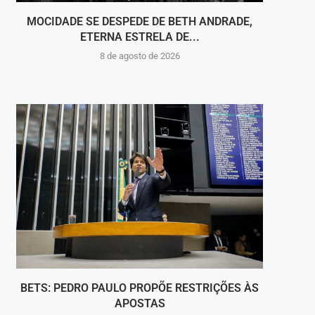
MOCIDADE SE DESPEDE DE BETH ANDRADE,
VOLT
ETERNA ESTRELA DE...
8 de agosto de 2026
BETS: PEDRO PAULO PROPÕE RESTRIÇÕES ÀS
JOVE
APOSTAS