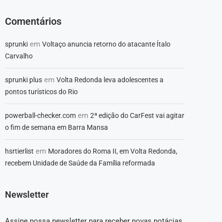
Comentários
em
sprunki
Voltaço anuncia retorno do atacante Ítalo
Carvalho
em
sprunki plus
Volta Redonda leva adolescentes a
pontos turísticos do Rio
em
powerball-checker.com
2ª edição do CarFest vai agitar
o fim de semana em Barra Mansa
em
hsrtierlist
Moradores do Roma II, em Volta Redonda,
recebem Unidade de Saúde da Família reformada
Newsletter
Assine nossa newsletter para receber novas notácias,