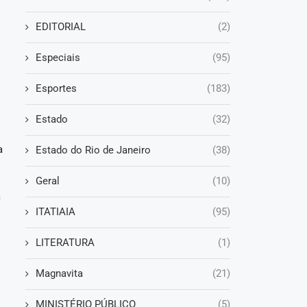
EDITORIAL
(2)
Especiais
(95)
Esportes
(183)
Estado
(32)
a
Estado do Rio de Janeiro
(38)
Geral
(10)
a
ITATIAIA
(95)
.
LITERATURA
(1)
Magnavita
(21)
MINISTÉRIO PÚBLICO
(5)