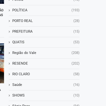
POLÍTICA
(193)
ÃO
AS
PORTO REAL
(28)
PREFEITURA
(15)
QUATIS
(53)
Região do Vale
(208)
RESENDE
(202)
RIO CLARO
(58)
Saúde
(16)
A
SHOWS
(10)