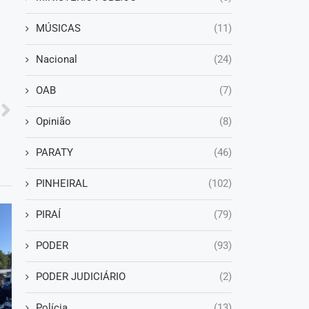
MÚSICAS
(11)
Nacional
(24)
OAB
(7)
Opinião
(8)
PARATY
(46)
PINHEIRAL
(102)
PIRAÍ
(79)
PODER
(93)
PODER JUDICIÁRIO
(2)
Polícia
(13)