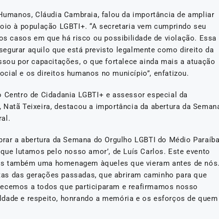
 Humanos, Cláudia Cambraia, falou da importância de ampliar
poio à população LGBTI+. “A secretaria vem cumprindo seu
nos casos em que há risco ou possibilidade de violação. Essa
egurar aquilo que está previsto legalmente como direito da
ssou por capacitações, o que fortalece ainda mais a atuação
cial e os direitos humanos no município”, enfatizou.
o Centro de Cidadania LGBTI+ e assessor especial da
 Natã Teixeira, destacou a importância da abertura da Seman
al.
ebrar a abertura da Semana do Orgulho LGBTI do Médio Paraíb
 que lutamos pelo nosso amor’, de Luís Carlos. Este evento
mas também uma homenagem àqueles que vieram antes de nós
tas das gerações passadas, que abriram caminho para que
decemos a todos que participaram e reafirmamos nosso
ldade e respeito, honrando a memória e os esforços de quem