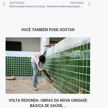
ANTERIOR
PRÓXIMO
Eletronuclear estará no Energy Summit 2025
Pinheiral recebe mamógrafo móvel e amplia acesso a exames para a população
VOCÊ TAMBÉM PODE GOSTAR
VOLTA REDONDA: OBRAS DA NOVA UNIDADE
VIGI
BÁSICA DE SAÚDE...
INT