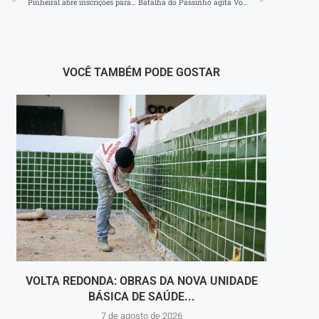
Pinheiral abre inscrições para conferência de saúde
Batalha do Passinho agita Volta Redonda no sábado (20)
VOCÊ TAMBÉM PODE GOSTAR
VOLTA REDONDA: OBRAS DA NOVA UNIDADE
VIGI
BÁSICA DE SAÚDE...
INT
7 de agosto de 2026