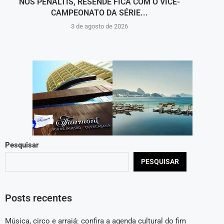
NOS PÊNALTIS, RESENDE FICA COM O VICE-
CAMPEONATO DA SÉRIE...
C
3 de agosto de 2026
Pesquisar
PESQUISAR
Posts recentes
Música, circo e arraiá: confira a agenda cultural do fim