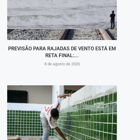
PREVISÃO PARA RAJADAS DE VENTO ESTÁ EM
EX-
RETA FINAL:...
E
8 de agosto de 2026