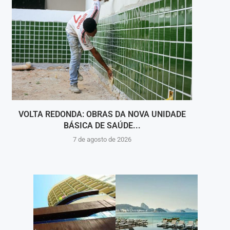
VOLTA REDONDA: OBRAS DA NOVA UNIDADE
VIGI
BÁSICA DE SAÚDE...
INT
7 de agosto de 2026