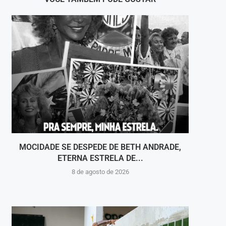
MOCIDADE SE DESPEDE DE BETH ANDRADE,
EX-
ETERNA ESTRELA DE...
E
8 de agosto de 2026