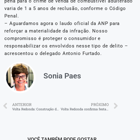
pena para o crime de venda de combustível adulterado
varia de 1 a 5 anos de reclusão, conforme o Código
Penal.
– Aguardamos agora o laudo oficial da ANP para
reforçar a materialidade da infração. Nosso
compromisso é proteger o consumidor e
responsabilizar os envolvidos nesse tipo de delito –
acrescentou o delegado Antonio Furtado.
Sonia Paes
ANTERIOR
PRÓXIMO
Volta Redonda: Construção do novo Cras do bairro Roma entra na reta final
Volta Redonda confirma festa junina com comidas a R$1,99
VOCÊ TAMBÉM PODE GOSTAR