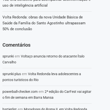
uso de inteligência artificial
Volta Redonda: obras da nova Unidade Básica de
Saúde da Família do Santo Agostinho ultrapassam
50% de conclusão
Comentários
em
sprunki
Voltaço anuncia retorno do atacante Ítalo
Carvalho
em
sprunki plus
Volta Redonda leva adolescentes a
pontos turísticos do Rio
em
powerball-checker.com
2ª edição do CarFest vai agitar
o fim de semana em Barra Mansa
em
hsrtierlist
Moradores do Roma II, em Volta Redonda,