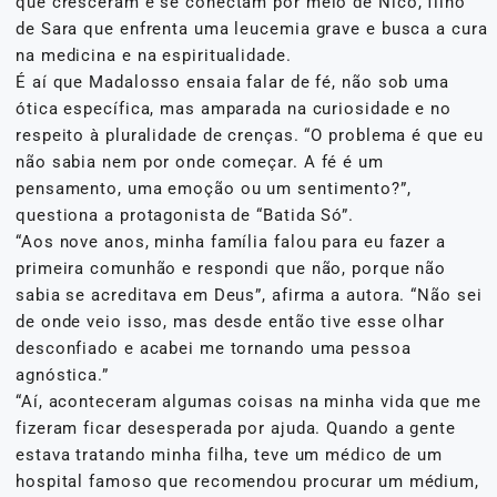
que cresceram e se conectam por meio de Nico, filho
de Sara que enfrenta uma leucemia grave e busca a cura
na medicina e na espiritualidade.
É aí que Madalosso ensaia falar de fé, não sob uma
ótica específica, mas amparada na curiosidade e no
respeito à pluralidade de crenças. “O problema é que eu
não sabia nem por onde começar. A fé é um
pensamento, uma emoção ou um sentimento?”,
questiona a protagonista de “Batida Só”.
“Aos nove anos, minha família falou para eu fazer a
primeira comunhão e respondi que não, porque não
sabia se acreditava em Deus”, afirma a autora. “Não sei
de onde veio isso, mas desde então tive esse olhar
desconfiado e acabei me tornando uma pessoa
agnóstica.”
“Aí, aconteceram algumas coisas na minha vida que me
fizeram ficar desesperada por ajuda. Quando a gente
estava tratando minha filha, teve um médico de um
hospital famoso que recomendou procurar um médium,