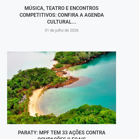
MÚSICA, TEATRO E ENCONTROS
PINH
COMPETITIVOS: CONFIRA A AGENDA
CULTURAL...
31 de julho de 2026
PARATY: MPF TEM 33 AÇÕES CONTRA
BOMB