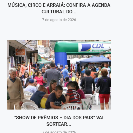
MÚSICA, CIRCO E ARRAIÁ: CONFIRA A AGENDA
CULTURAL DO...
C
7 de agosto de 2026
“SHOW DE PRÊMIOS – DIA DOS PAIS” VAI
DEFES
SORTEAR...
7 de agosto de 2026