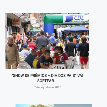
“SHOW DE PRÊMIOS – DIA DOS PAIS” VAI
DEFES
SORTEAR...
7 de agosto de 2026