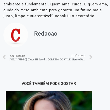
ambiente é fundamental. Quem ama, cuida. E quem ama,
cuida do meio ambiente para garantir um futuro mais
justo, limpo e sustentável”, concluiu o secretário.
Redacao
ANTERIOR
PRÓXIMO
[VEJA VÍDEO] Clube Hípico de V. Redonda registra mortes e animais intoxicados
CORREIO DO VALE: Neto e Pezão acenam apoio a Rodrigo Bacellar no Rio
VOCÊ TAMBÉM PODE GOSTAR