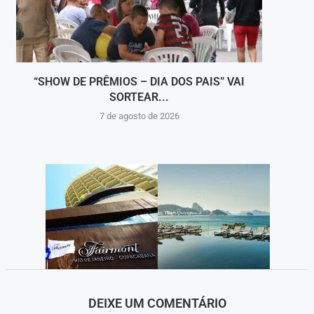
“SHOW DE PRÊMIOS – DIA DOS PAIS” VAI
DEFES
SORTEAR...
7 de agosto de 2026
DEIXE UM COMENTÁRIO