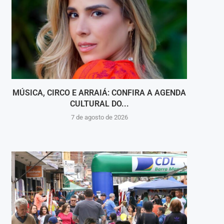
MÚSICA, CIRCO E ARRAIÁ: CONFIRA A AGENDA
CULTURAL DO...
C
7 de agosto de 2026