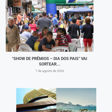
“SHOW DE PRÊMIOS – DIA DOS PAIS” VAI
A COR
SORTEAR...
7 de agosto de 2026