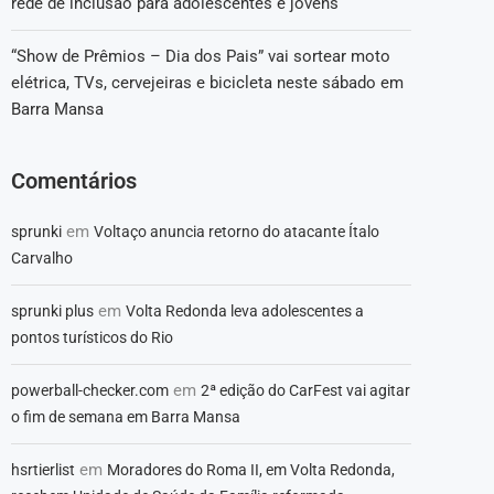
rede de inclusão para adolescentes e jovens
“Show de Prêmios – Dia dos Pais” vai sortear moto
elétrica, TVs, cervejeiras e bicicleta neste sábado em
Barra Mansa
Comentários
em
sprunki
Voltaço anuncia retorno do atacante Ítalo
Carvalho
em
sprunki plus
Volta Redonda leva adolescentes a
pontos turísticos do Rio
em
powerball-checker.com
2ª edição do CarFest vai agitar
o fim de semana em Barra Mansa
em
hsrtierlist
Moradores do Roma II, em Volta Redonda,