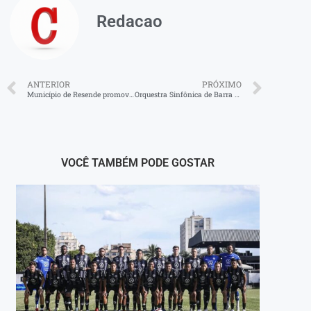
Redacao
ANTERIOR
PRÓXIMO
Município de Resende promove o ‘ArraiAU do CCZ’
Orquestra Sinfônica de Barra Mansa apresenta concerto com obras de Villa-Lobos, Arutiunian e Respighi
VOCÊ TAMBÉM PODE GOSTAR