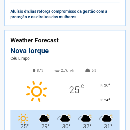
Aluísio d’Elias reforça compromisso da gestão com a
proteção e os direitos das mulheres
Weather Forecast
Nova Iorque
Céu Limpo
87%
2.7km/h
5%
°
26
C
25
°
°
24
25
°
29
°
30
°
32
°
31
°