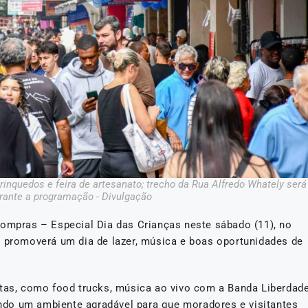
rinquedos e feira de artesanato; trecho da Rua Alfredo Whately será
urante a programação - Divulgação
Compras – Especial Dia das Crianças neste sábado (11), no
, promoverá um dia de lazer, música e boas oportunidades de
itas, como food trucks, música ao vivo com a Banda Liberdade
iando um ambiente agradável para que moradores e visitantes