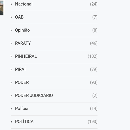
Nacional
(24)
OAB
(7)
Opinião
(8)
PARATY
(46)
PINHEIRAL
(102)
PIRAÍ
(79)
PODER
(93)
PODER JUDICIÁRIO
(2)
Polícia
(14)
POLÍTICA
(193)