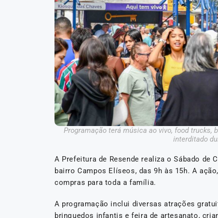
Programação terá música ao vivo, food trucks, b
interditado d
A Prefeitura de Resende realiza o Sábado de 
bairro Campos Elíseos, das 9h às 15h. A ação
compras para toda a família.
A programação inclui diversas atrações gratu
brinquedos infantis e feira de artesanato, cr