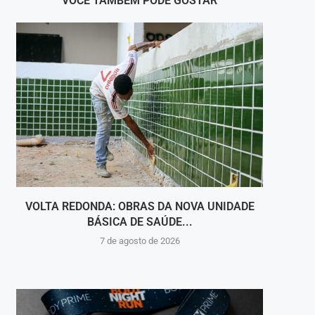
VOCÊ TAMBÉM PODE GOSTAR
VOLTA REDONDA: OBRAS DA NOVA UNIDADE
VIGI
BÁSICA DE SAÚDE...
INT
7 de agosto de 2026