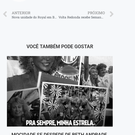
ANTERIOR
PRÓXIMO
Nova unidade do Royal em Barra Mansa
Volta Redonda recebe Semana do MEI com qualificação gratuita dias 28 e 29
VOCÊ TAMBÉM PODE GOSTAR
MOCIDADE SE DESPEDE DE BETH ANDRADE,
VOLT