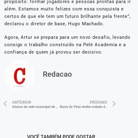
propósito: formar jogadores e pessoas prontas para ir
além. Estamos muito felizes com essa conquista e
certos de que ele tem um futuro brilhante pela frente”,
declarou o diretor de base, Hugo Machado.
Agora, Artur se prepara para um novo desafio, levando
consigo o trabalho construído na Pelé Academia e a
confiança de quem já provou ser decisivo.
Redacao
ANTERIOR
PRÓXIMO
Alunos da rede municipal de Volta Redonda conquistam 1º e 3º lugares no Fira Roboworld Cup e garantem vaga na etapa mundial
Barra do Piraí recebe rodada decisiva da Liga Nacional de Futevôlei 2025
VOCÊ TAMBÉM PODE GOSTAR