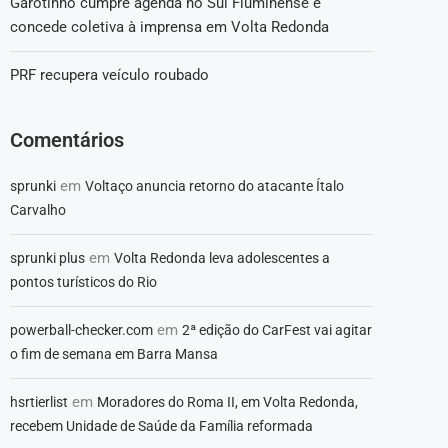
Garotinho cumpre agenda no Sul Fluminense e
concede coletiva à imprensa em Volta Redonda
PRF recupera veículo roubado
Comentários
em
sprunki
Voltaço anuncia retorno do atacante Ítalo
Carvalho
em
sprunki plus
Volta Redonda leva adolescentes a
pontos turísticos do Rio
em
powerball-checker.com
2ª edição do CarFest vai agitar
o fim de semana em Barra Mansa
em
hsrtierlist
Moradores do Roma II, em Volta Redonda,
recebem Unidade de Saúde da Família reformada