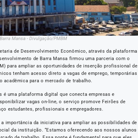
e Barra Mansa - Divulgação/PMBM
retaria de Desenvolvimento Econômico, através da plataforma
senvolvimento de Barra Mansa firmou uma parceria com o
M) para ampliar as oportunidades de inserção profissional de
êmicos tenham acesso direto a vagas de emprego, temporárias
ção acadêmica para o mercado de trabalho.
s é uma plataforma digital que conecta empresas e
sponibilizar vagas on-line, o serviço promove Feirões de
ço estudantes, profissionais e empregadores.
 importância da iniciativa para ampliar as possibilidades de
social da instituição. “Estamos oferecendo aos nossos alunos
rcado de trabalho. Essa ponte é fundamental para que eles