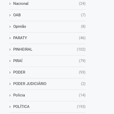
Nacional
(24)
OAB
(7)
Opinião
(8)
PARATY
(46)
PINHEIRAL
(102)
PIRAÍ
(79)
PODER
(93)
PODER JUDICIÁRIO
(2)
Polícia
(14)
POLÍTICA
(193)