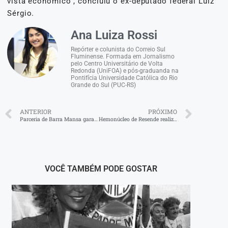
vista econômico”, concluiu o ex-deputado federal Luiz
Sérgio.
Ana Luiza Rossi
Repórter e colunista do Correio Sul
Fluminense. Formada em Jornalismo
pelo Centro Universitário de Volta
Redonda (UniFOA) e pós-graduanda na
Pontifícia Universidade Católica do Rio
Grande do Sul (PUC-RS)
ANTERIOR
PRÓXIMO
Parceria de Barra Mansa garante oportunidades de inserção profissional de estudantes
Hemonúcleo de Resende realiza campanha de doação de sangue
VOCÊ TAMBÉM PODE GOSTAR