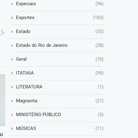
Especiais
(96)
Esportes
(183)
Estado
(32)
Estado do Rio de Janeiro
(38)
Geral
(10)
ITATIAIA
(95)
LITERATURA
(1)
Magnavita
(21)
MINISTÉRIO PÚBLICO
(5)
MÚSICAS
(11)
DU