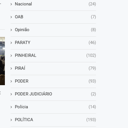
.
Nacional
(24)
OAB
(7)
Opinião
(8)
PARATY
(46)
PINHEIRAL
(102)
PIRAÍ
(79)
PODER
(93)
E
PODER JUDICIÁRIO
(2)
Polícia
(14)
POLÍTICA
(193)