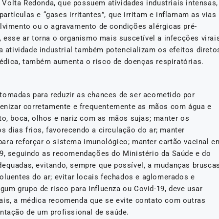
Volta Redonda, que possuem atividades industriais intensas,
rtículas e “gases irritantes”, que irritam e inflamam as vias
olvimento ou o agravamento de condições alérgicas pré-
, esse ar torna o organismo mais suscetível a infecções virai
a atividade industrial também potencializam os efeitos direto
édica, também aumenta o risco de doenças respiratórias.
 tomadas para reduzir as chances de ser acometido por
gienizar corretamente e frequentemente as mãos com água e
to, boca, olhos e nariz com as mãos sujas; manter os
 dias frios, favorecendo a circulação do ar; manter
ara reforçar o sistema imunológico; manter cartão vacinal e
19, seguindo as recomendações do Ministério da Saúde e do
adequadas, evitando, sempre que possível, a mudanças brusca
oluentes do ar; evitar locais fechados e aglomerados e
um grupo de risco para Influenza ou Covid-19, deve usar
pais, a médica recomenda que se evite contato com outras
entação de um profissional de saúde.