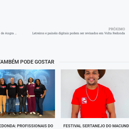
PRÓXIMO
Vacinação antirrábica de cães e gatos chega ao 3º e 4º distrito de Angra dos Reis neste fim de semana
Letreiros e painéis digitais podem ser revisados em Volta Redonda
TAMBÉM PODE GOSTAR
EDONDA: PROFISSIONAIS DO
FESTIVAL SERTANEJO DO MACUN