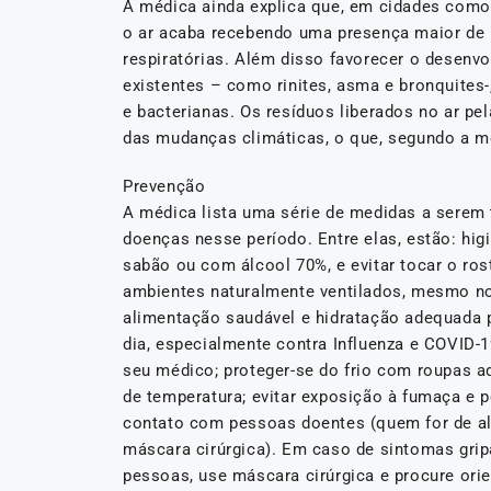
A médica ainda explica que, em cidades como 
o ar acaba recebendo uma presença maior de pa
respiratórias. Além disso favorecer o desenv
existentes – como rinites, asma e bronquites-
e bacterianas. Os resíduos liberados no ar pel
das mudanças climáticas, o que, segundo a m
Prevenção
A médica lista uma série de medidas a serem
doenças nesse período. Entre elas, estão: hi
sabão ou com álcool 70%, e evitar tocar o ros
ambientes naturalmente ventilados, mesmo nos
alimentação saudável e hidratação adequada p
dia, especialmente contra Influenza e COVID-
seu médico; proteger-se do frio com roupas 
de temperatura; evitar exposição à fumaça e p
contato com pessoas doentes (quem for de alg
máscara cirúrgica). Em caso de sintomas gri
pessoas, use máscara cirúrgica e procure ori