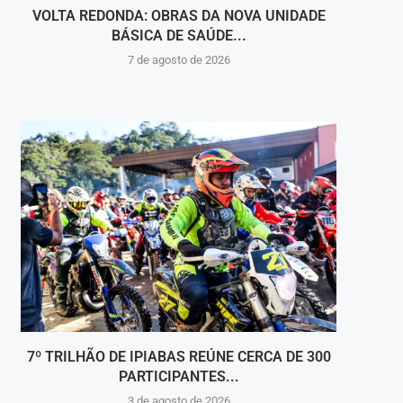
VOLTA REDONDA: OBRAS DA NOVA UNIDADE
VIGI
BÁSICA DE SAÚDE...
INT
7 de agosto de 2026
7º TRILHÃO DE IPIABAS REÚNE CERCA DE 300
B
PARTICIPANTES...
3 de agosto de 2026