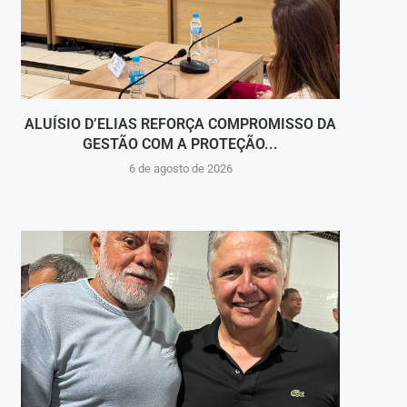
ALUÍSIO D’ELIAS REFORÇA COMPROMISSO DA
V
GESTÃO COM A PROTEÇÃO...
HOSPI
6 de agosto de 2026