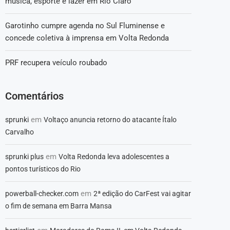
música, esporte e lazer em Rio Claro
Garotinho cumpre agenda no Sul Fluminense e
concede coletiva à imprensa em Volta Redonda
PRF recupera veículo roubado
Comentários
em
sprunki
Voltaço anuncia retorno do atacante Ítalo
Carvalho
em
sprunki plus
Volta Redonda leva adolescentes a
pontos turísticos do Rio
em
powerball-checker.com
2ª edição do CarFest vai agitar
o fim de semana em Barra Mansa