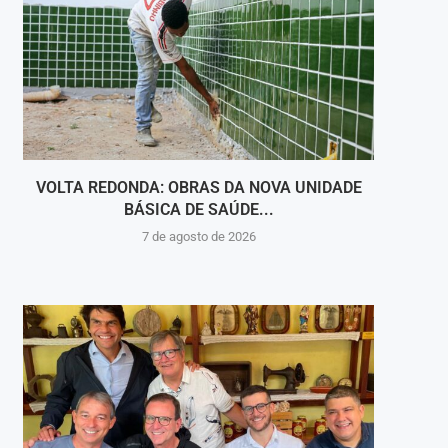
VOLTA REDONDA: OBRAS DA NOVA UNIDADE
VIGI
BÁSICA DE SAÚDE...
INT
7 de agosto de 2026