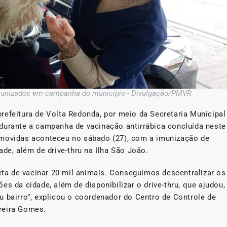
imunizados em campanha do município - Divulgação/PMVR
refeitura de Volta Redonda, por meio da Secretaria Municipal
durante a campanha de vacinação antirrábica concluída neste
omovidas aconteceu no sábado (27), com a imunização de
ade, além de drive-thru na Ilha São João.
a de vacinar 20 mil animais. Conseguimos descentralizar os
s da cidade, além de disponibilizar o drive-thru, que ajudou,
u bairro”, explicou o coordenador do Centro de Controle de
reira Gomes.