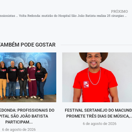
PRÓXIMO
Pinheiral promove dia de lazer e cultura para aposentados e pensionistas no Rio de Janeiro
Volta Redonda: mutirão do Hospital São João Batista realiza 25 cirurgias de catarata no fim de semana
TAMBÉM PODE GOSTAR
EDONDA: PROFISSIONAIS DO
FESTIVAL SERTANEJO DO MACUN
ITAL SÃO JOÃO BATISTA
PROMETE TRÊS DIAS DE MÚSICA,..
PARTICIPAM...
6 de agosto de 2026
6 de agosto de 2026