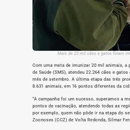
Mais de 22 mil cães e gatos foram 
Com uma meta de imunizar 20 mil animais, a p
de Saúde (SMS), atendeu 22.264 cães e gatos 
mês de setembro. A última etapa das três pr
8.631 animais, em 16 pontos diferentes da cid
“A campanha foi um sucesso, superamos a met
pontos de vacinação, atendendo todas as regiõe
por exemplo, quem não pôde ir na etapa do se
Zoonoses (CCZ) de Volta Redonda, Silmar Fer