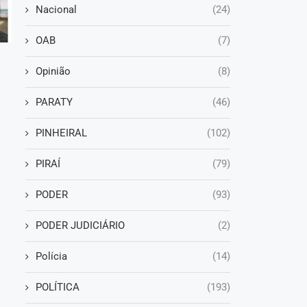
Nacional
(24)
OAB
(7)
Opinião
(8)
PARATY
(46)
PINHEIRAL
(102)
PIRAÍ
(79)
PODER
(93)
PODER JUDICIÁRIO
(2)
Polícia
(14)
POLÍTICA
(193)