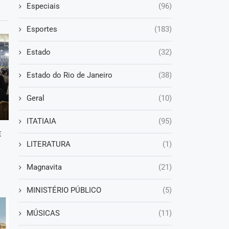
Especiais
(96)
Esportes
(183)
Estado
(32)
Estado do Rio de Janeiro
(38)
Geral
(10)
ITATIAIA
(95)
E
LITERATURA
(1)
Magnavita
(21)
MINISTÉRIO PÚBLICO
(5)
MÚSICAS
(11)