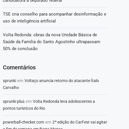
candidatura a deputado federal
TSE cria conselho para acompanhar desinformação e
uso de inteligência artificial
Volta Redonda: obras da nova Unidade Básica de
Saúde da Família do Santo Agostinho ultrapassam
50% de conclusão
Comentários
em
sprunki
Voltaço anuncia retorno do atacante Ítalo
Carvalho
em
sprunki plus
Volta Redonda leva adolescentes a
pontos turísticos do Rio
em
powerball-checker.com
2ª edição do CarFest vai agitar
o fim de semana em Barra Mansa