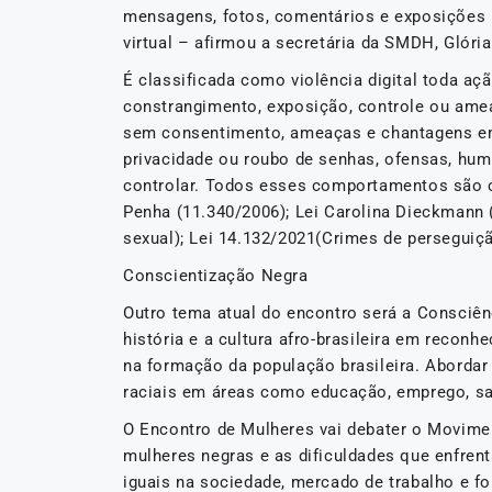
mensagens, fotos, comentários e exposições 
virtual – afirmou a secretária da SMDH, Glóri
É classificada como violência digital toda a
constrangimento, exposição, controle ou ameaç
sem consentimento, ameaças e chantagens em
privacidade ou roubo de senhas, ofensas, humi
controlar. Todos esses comportamentos são co
Penha (11.340/2006); Lei Carolina Dieckmann 
sexual); Lei 14.132/2021(Crimes de perseguiçã
Conscientização Negra
Outro tema atual do encontro será a Consciên
história e a cultura afro-brasileira em reconhe
na formação da população brasileira. Abordar
raciais em áreas como educação, emprego, sa
O Encontro de Mulheres vai debater o Moviment
mulheres negras e as dificuldades que enfrent
iguais na sociedade, mercado de trabalho e f