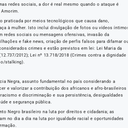
nas redes sociais, a dor é real mesmo quando o ataque é
a Amorim.
ção praticada por meios tecnológicos que causa dano,
a à mulher. Isto inclui divulgação de fotos ou vídeos íntimo
 redes sociais ou mensagens ofensivas, invasão da
lhações e fake news, criação de perfis falsos para difamar o
nsiderados crimes e estão previstos em lei: Lei Maria da
(12.737/2012); Lei nº 13.718/2018 (Crimes contra a dignidade
o/stalking).
cia Negra, assunto fundamental no país considerando a
cer e valorizar a contribuição dos africanos e afro-brasileiros
 racismo e discriminação e sua persistência, desigualdades
úde e segurança pública.
o Negro brasileiro na luta por direitos e cidadania; as
am no dia a dia na luta por igualdade racial e oportunidades
ormação.