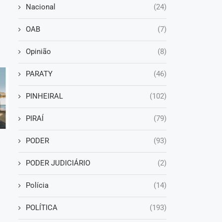
Nacional
(24)
OAB
(7)
Opinião
(8)
PARATY
(46)
PINHEIRAL
(102)
PIRAÍ
(79)
PODER
(93)
PODER JUDICIÁRIO
(2)
Polícia
(14)
POLÍTICA
(193)