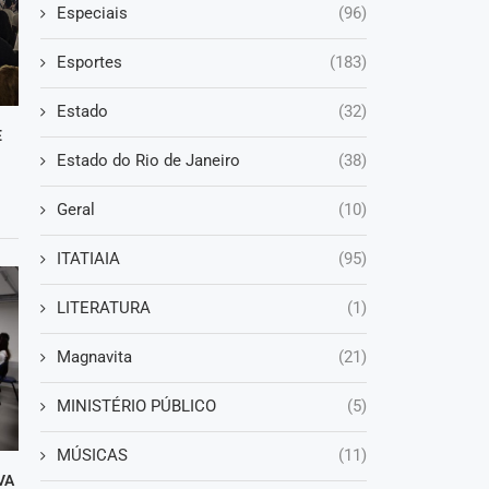
Especiais
(96)
Esportes
(183)
Estado
(32)
E
Estado do Rio de Janeiro
(38)
Geral
(10)
ITATIAIA
(95)
LITERATURA
(1)
Magnavita
(21)
MINISTÉRIO PÚBLICO
(5)
MÚSICAS
(11)
VA