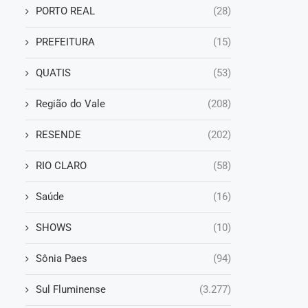
PORTO REAL
(28)
PREFEITURA
(15)
QUATIS
(53)
Região do Vale
(208)
RESENDE
(202)
RIO CLARO
(58)
Saúde
(16)
SHOWS
(10)
Sônia Paes
(94)
Sul Fluminense
(3.277)