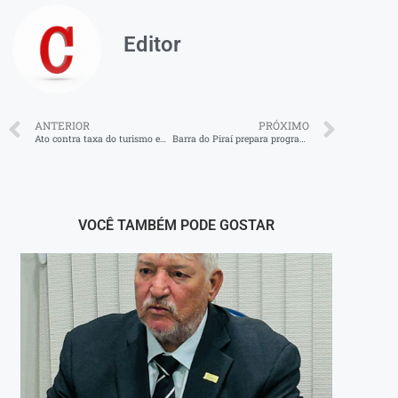
Editor
ANTERIOR
PRÓXIMO
Ato contra taxa do turismo em Angra dos Reis tem participação do deputado estadual Marcelo Dino
Barra do Piraí prepara programação com telão e shows em dia de jogo
VOCÊ TAMBÉM PODE GOSTAR