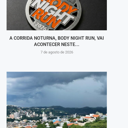
A CORRIDA NOTURNA, BODY NIGHT RUN, VAI
MÚSIC
ACONTECER NESTE...
7 de agosto de 2026