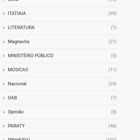
ITATIAIA
(95)
LITERATURA
(1)
Magnavita
(21)
MINISTÉRIO PÚBLICO
(5)
MÚSICAS
(11)
Nacional
(24)
OAB
(7)
Opinião
(8)
PARATY
(46)