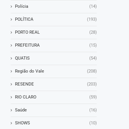
Polícia
(14)
POLÍTICA
(193)
PORTO REAL
(28)
PREFEITURA
(15)
QUATIS
(54)
Região do Vale
(208)
RESENDE
(203)
RIO CLARO
(59)
Saúde
(16)
SHOWS
(10)
e