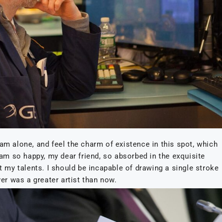
am alone, and feel the charm of existence in this spot, which
 am so happy, my dear friend, so absorbed in the exquisite
ct my talents. I should be incapable of drawing a single stroke
ver was a greater artist than now.