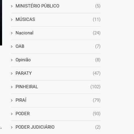
MINISTÉRIO PÚBLICO
(5)
MÚSICAS
(11)
Nacional
(24)
OAB
(7)
Opinião
(8)
PARATY
(47)
PINHEIRAL
(102)
PIRAÍ
(79)
PODER
(93)
,
PODER JUDICIÁRIO
(2)