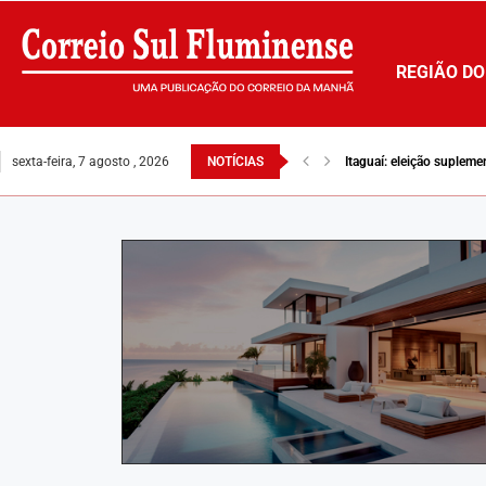
REGIÃO DO
sexta-feira, 7 agosto , 2026
NOTÍCIAS
Itaguaí: eleição suplem
TRE decide alterar loca