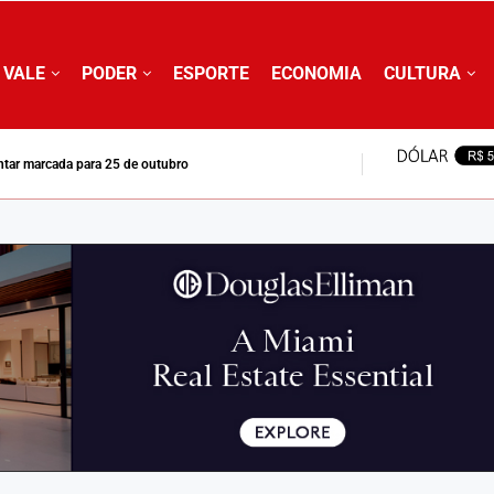
 VALE
PODER
ESPORTE
ECONOMIA
CULTURA
entar marcada para 25 de outubro
is de votação no Médio Paraíba