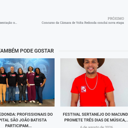
PRÓXIMO
Orquestra Sinfônica de Barra do Piraí encanta público em apresentação na Igreja São Benedito
Concurso da Câmara de Volta Redonda conclui nova etapa
TAMBÉM PODE GOSTAR
EDONDA: PROFISSIONAIS DO
FESTIVAL SERTANEJO DO MACUN
ITAL SÃO JOÃO BATISTA
PROMETE TRÊS DIAS DE MÚSICA,..
PARTICIPAM...
6 de agosto de 2026