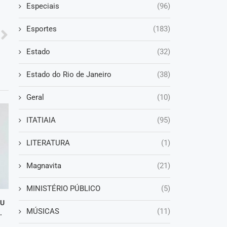
Especiais
(96)
Esportes
(183)
Estado
(32)
Estado do Rio de Janeiro
(38)
Geral
(10)
ITATIAIA
(95)
LITERATURA
(1)
Magnavita
(21)
MINISTÉRIO PÚBLICO
(5)
DU
MÚSICAS
(11)
.