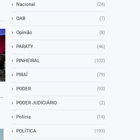
Nacional
(24)
OAB
(7)
Opinião
(8)
PARATY
(46)
PINHEIRAL
(102)
PIRAÍ
(79)
PODER
(93)
..
PODER JUDICIÁRIO
(2)
Polícia
(14)
POLÍTICA
(193)