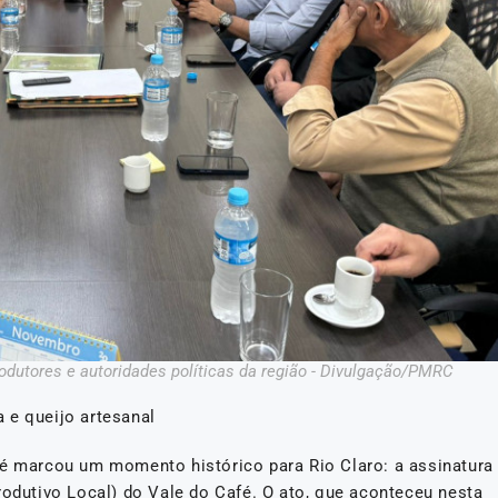
dutores e autoridades políticas da região - Divulgação/PMRC
 e queijo artesanal
fé marcou um momento histórico para Rio Claro: a assinatura
rodutivo Local) do Vale do Café. O ato, que aconteceu nesta