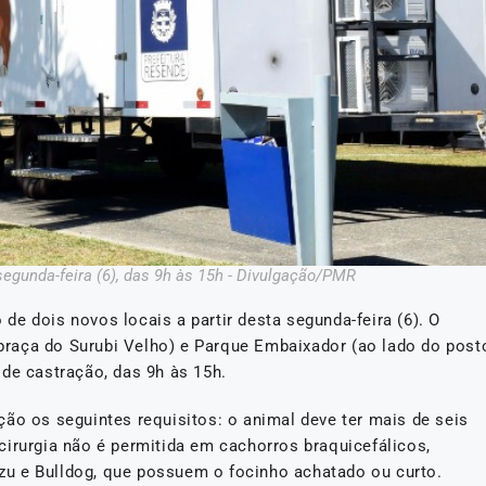
unda-feira (6), das 9h às 15h - Divulgação/PMR
e dois novos locais a partir desta segunda-feira (6). O
a praça do Surubi Velho) e Parque Embaixador (ao lado do post
de castração, das 9h às 15h.
ão os seguintes requisitos: o animal deve ter mais de seis
cirurgia não é permitida em cachorros braquicefálicos,
u e Bulldog, que possuem o focinho achatado ou curto.