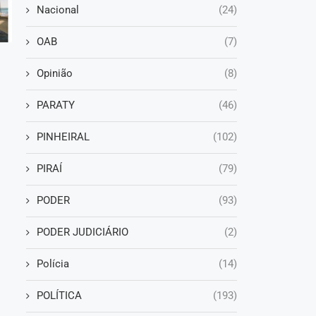
Nacional
(24)
OAB
(7)
Opinião
(8)
PARATY
(46)
PINHEIRAL
(102)
PIRAÍ
(79)
PODER
(93)
PODER JUDICIÁRIO
(2)
Polícia
(14)
POLÍTICA
(193)