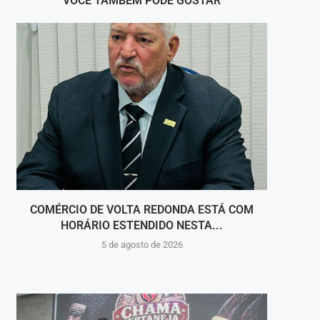
VOCÊ TAMBÉM PODE GOSTAR
COMÉRCIO DE VOLTA REDONDA ESTÁ COM
ONZE
HORÁRIO ESTENDIDO NESTA...
5 de agosto de 2026