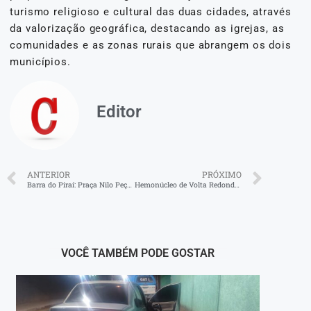
turismo religioso e cultural das duas cidades, através
da valorização geográfica, destacando as igrejas, as
comunidades e as zonas rurais que abrangem os dois
municípios.
Editor
ANTERIOR
PRÓXIMO
Barra do Piraí: Praça Nilo Peçanha recebe hoje (21) a abertura oficial do Natal 2025
Hemonúcleo de Volta Redonda terá campanha pelo Dia Nacional do Doador Voluntário de Sangue
VOCÊ TAMBÉM PODE GOSTAR