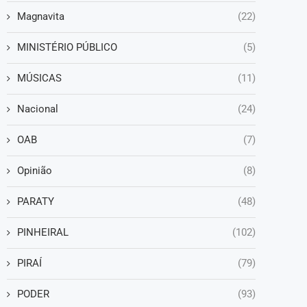
Magnavita
(22)
MINISTÉRIO PÚBLICO
(5)
MÚSICAS
(11)
Nacional
(24)
OAB
(7)
Opinião
(8)
PARATY
(48)
PINHEIRAL
(102)
PIRAÍ
(79)
PODER
(93)