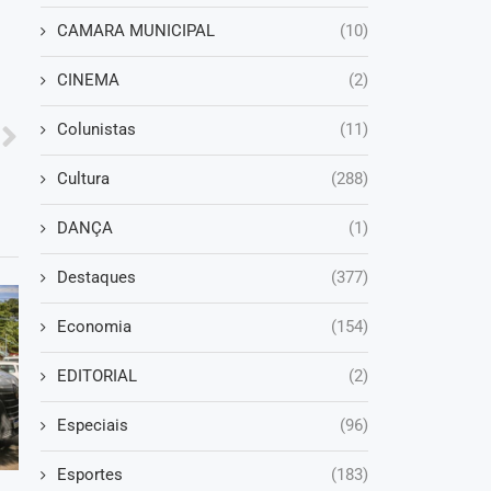
CAMARA MUNICIPAL
(10)
CINEMA
(2)
Colunistas
(11)
Cultura
(288)
DANÇA
(1)
Destaques
(377)
Economia
(154)
EDITORIAL
(2)
Especiais
(96)
Esportes
(183)