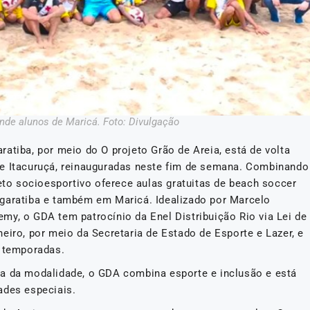
nde alunos de Maricá. Foto: Divulgação
atiba, por meio do O projeto Grão de Areia, está de volta
 e Itacuruçá, reinauguradas neste fim de semana. Combinando
jeto socioesportivo oferece aulas gratuitas de beach soccer
ngaratiba e também em Maricá. Idealizado por Marcelo
my, o GDA tem patrocínio da Enel Distribuição Rio via Lei de
eiro, por meio da Secretaria de Estado de Esporte e Lazer, e
s temporadas.
ca da modalidade, o GDA combina esporte e inclusão e está
ades especiais.