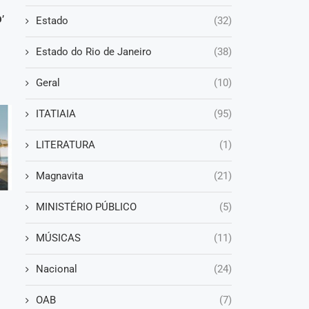
’
Estado
(32)
Estado do Rio de Janeiro
(38)
Geral
(10)
ITATIAIA
(95)
LITERATURA
(1)
Magnavita
(21)
MINISTÉRIO PÚBLICO
(5)
MÚSICAS
(11)
Nacional
(24)
OAB
(7)