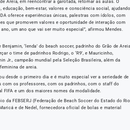
de Areia, em reencontrar a garotada, retomar as aulas. O
 educação, bem-estar, valores e consciência social, ajudand
DA oferece experiências únicas, palestras com ídolos, com
ções que promovem valores e oportunidade de interação com
 ano, um ano que vai ser muito especial”, afirmou Mendes.
Benjamin, ‘lenda’ do beach soccer, padrinho do Grão de Arei
ar o time de padrinhos Rodrigo, o ‘R9’, e Mauricinho,
n Jr., campeão mundial pela Seleção Brasileira, além da
feminina de areia.
tou desde o primeiro dia e é muito especial ver a seriedade de
es com os professores, com os padrinhos, com o staff do
al FIFA e um dos maiores nomes da modalidade.
oio da FEBSERJ (Federação de Beach Soccer do Estado do Ri
Maricá e de Nedel, fornecedora oficial de bolas e material