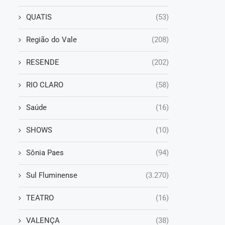
QUATIS
(53)
Região do Vale
(208)
RESENDE
(202)
RIO CLARO
(58)
Saúde
(16)
SHOWS
(10)
Sônia Paes
(94)
Sul Fluminense
(3.270)
TEATRO
(16)
VALENÇA
(38)