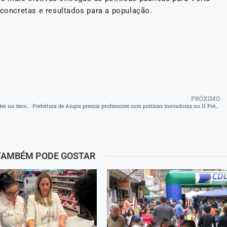
oncretas e resultados para a população.
PRÓXIMO
Volta Redonda prepara ‘Natal da Cidadania 2025’ com novidades na decoração e distribuição de 25 mil brinquedos
Prefeitura de Angra premia professores com práticas inovadoras no II Prêmio Magda Soares
TAMBÉM PODE GOSTAR