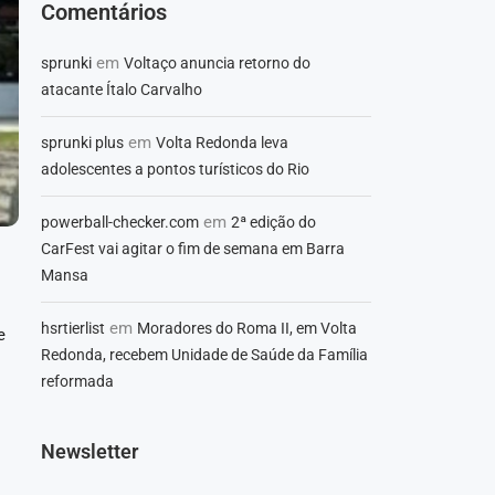
Comentários
em
sprunki
Voltaço anuncia retorno do
atacante Ítalo Carvalho
em
sprunki plus
Volta Redonda leva
adolescentes a pontos turísticos do Rio
em
powerball-checker.com
2ª edição do
CarFest vai agitar o fim de semana em Barra
Mansa
em
hsrtierlist
Moradores do Roma II, em Volta
e
Redonda, recebem Unidade de Saúde da Família
reformada
Newsletter