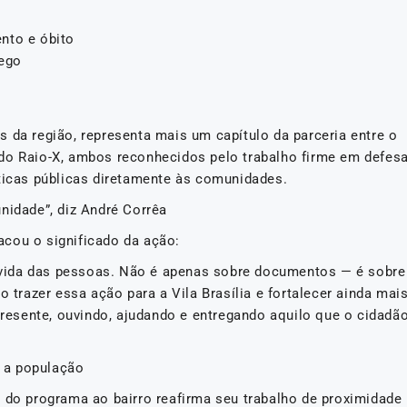
nto e óbito
rego
 da região, representa mais um capítulo da parceria entre o
do Raio-X, ambos reconhecidos pelo trabalho firme em defes
íticas públicas diretamente às comunidades.
nidade”, diz André Corrêa
cou o significado da ação:
vida das pessoas. Não é apenas sobre documentos — é sobre
o trazer essa ação para a Vila Brasília e fortalecer ainda mai
esente, ouvindo, ajudando e entregando aquilo que o cidadã
 a população
a do programa ao bairro reafirma seu trabalho de proximidade