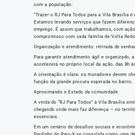
com a população:
“Trazer o RJ Para Todos para a Vila Brasília 
Estamos levando serviços que fazem diferença
emprego. É assim que trabalhamos, com ação 
compromisso com cada família de Volta Redo
Organização e atendimento: retirada de senhas
Para garantir atendimento ágil e organizado, 
acontecerá no próprio local da ação, das 8h à
A orientação é clara: os moradores devem cheg
função da grande procura esperada no bairro.
Aproximando o Estado da comunidade
A vinda do “RJ Para Todos” à Vila Brasília si
chegando onde mais faz diferença — no territór
essenciais.
Em um cenário de desafios sociais e econômic
Paulinho do Raio-X se consolida como uma das