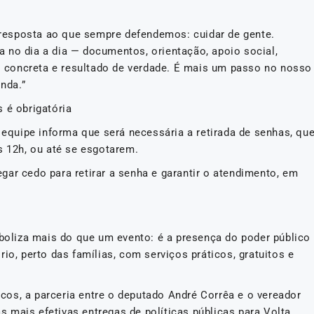
é resposta ao que sempre defendemos: cuidar de gente.
 no dia a dia — documentos, orientação, apoio social,
concreta e resultado de verdade. É mais um passo no nosso
nda.”
 é obrigatória
a equipe informa que será necessária a retirada de senhas, qu
s 12h, ou até se esgotarem.
ar cedo para retirar a senha e garantir o atendimento, em
mboliza mais do que um evento: é a presença do poder público
io, perto das famílias, com serviços práticos, gratuitos e
os, a parceria entre o deputado André Corrêa e o vereador
 mais efetivas entregas de políticas públicas para Volta