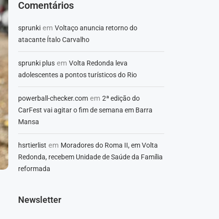
Comentários
em
sprunki
Voltaço anuncia retorno do
atacante Ítalo Carvalho
em
sprunki plus
Volta Redonda leva
adolescentes a pontos turísticos do Rio
em
powerball-checker.com
2ª edição do
CarFest vai agitar o fim de semana em Barra
Mansa
em
hsrtierlist
Moradores do Roma II, em Volta
Redonda, recebem Unidade de Saúde da Família
reformada
Newsletter