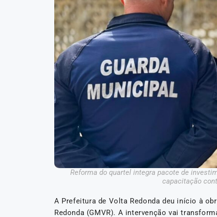
Reforma do quartel integra pacote de invest
capacitação con
A Prefeitura de Volta Redonda deu início à o
Redonda (GMVR). A intervenção vai transform