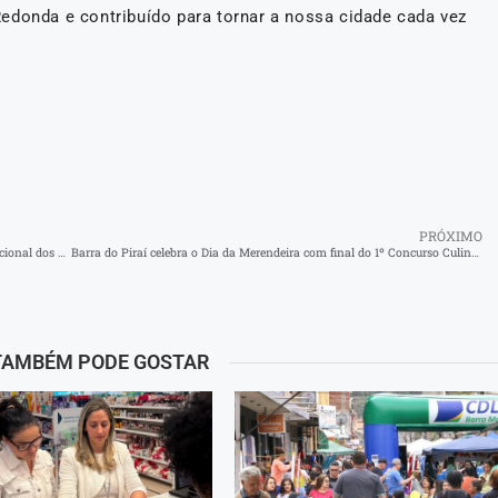
edonda e contribuído para tornar a nossa cidade cada vez
PRÓXIMO
Saúde de Barra do Piraí realiza evento voltado ao cuidado emocional dos cirurgiões-dentistas da rede municipal
Barra do Piraí celebra o Dia da Merendeira com final do 1º Concurso Culinário da Rede Municipal
TAMBÉM PODE GOSTAR