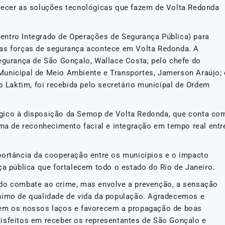
nhecer as soluções tecnológicas que fazem de Volta Redonda
entro Integrado de Operações de Segurança Pública) para
 as forças de segurança acontece em Volta Redonda. A
Segurança de São Gonçalo, Wallace Costa; pelo chefe do
Municipal de Meio Ambiente e Transportes, Jamerson Araújo; 
io Laktim, foi recebida pelo secretário municipal de Ordem
gico à disposição da Semop de Volta Redonda, que conta co
ema de reconhecimento facial e integração em tempo real entr
portância da cooperação entre os municípios e o impacto
ça pública que fortalecem todo o estado do Rio de Janeiro.
 do combate ao crime, mas envolve a prevenção, a sensação
ônimo de qualidade de vida da população. Agradecemos e
cem os nossos laços e favorecem a propagação de boas
isfeitos em receber os representantes de São Gonçalo e