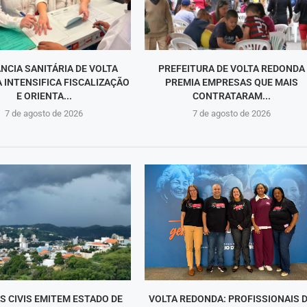
ÂNCIA SANITÁRIA DE VOLTA
PREFEITURA DE VOLTA REDONDA
 INTENSIFICA FISCALIZAÇÃO
PREMIA EMPRESAS QUE MAIS
E ORIENTA...
CONTRATARAM...
7 de agosto de 2026
7 de agosto de 2026
S CIVIS EMITEM ESTADO DE
VOLTA REDONDA: PROFISSIONAIS 