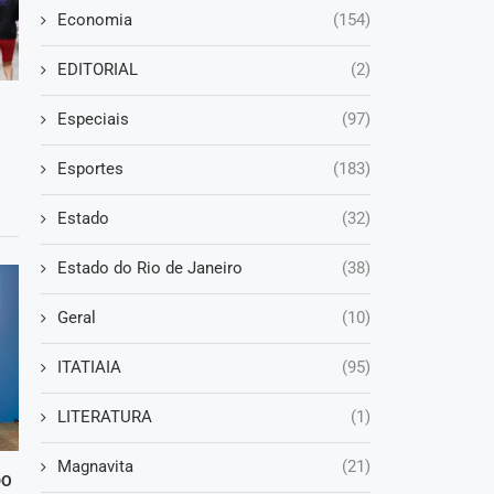
Economia
(154)
EDITORIAL
(2)
Especiais
(97)
Esportes
(183)
Estado
(32)
Estado do Rio de Janeiro
(38)
Geral
(10)
ITATIAIA
(95)
LITERATURA
(1)
Magnavita
(21)
DO