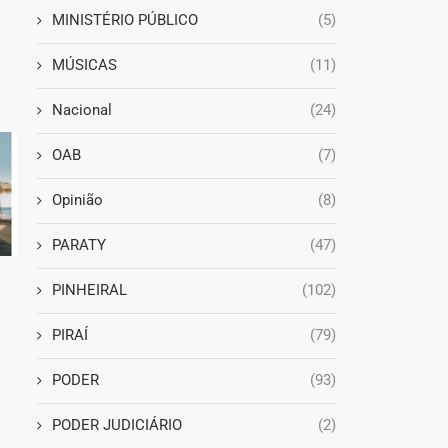
MINISTÉRIO PÚBLICO
(5)
MÚSICAS
(11)
Nacional
(24)
OAB
(7)
Opinião
(8)
PARATY
(47)
PINHEIRAL
(102)
PIRAÍ
(79)
PODER
(93)
PODER JUDICIÁRIO
(2)