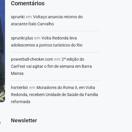
Comentários
em
sprunki
Voltaço anuncia retorno do
atacante Ítalo Carvalho
em
sprunki plus
Volta Redonda leva
adolescentes a pontos turísticos do Rio
em
powerball-checker.com
2ª edição do
CarFest vai agitar o fim de semana em Barra
Mansa
em
hsrtierlist
Moradores do Roma II, em Volta
Redonda, recebem Unidade de Saúde da Família
reformada
Newsletter
a