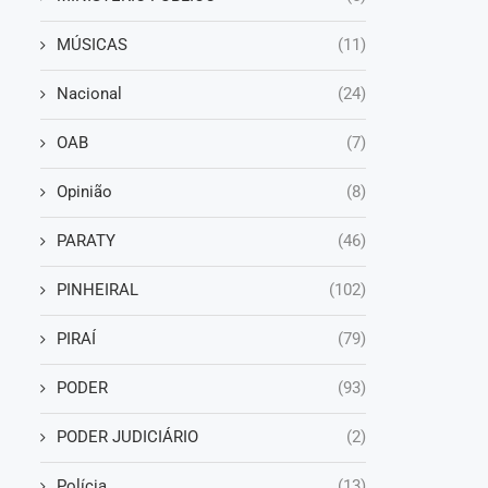
MÚSICAS
(11)
Nacional
(24)
OAB
(7)
Opinião
(8)
PARATY
(46)
PINHEIRAL
(102)
PIRAÍ
(79)
PODER
(93)
PODER JUDICIÁRIO
(2)
Polícia
(13)