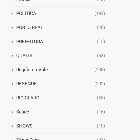
POLÍTICA
(193)
PORTO REAL
(28)
PREFEITURA
(15)
QUATIS
(53)
Região do Vale
(208)
RESENDE
(202)
RIO CLARO
(58)
Saúde
(16)
SHOWS
(10)