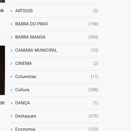
VA
ARTIGOS
(5)
BARRA DO PIRAÍ
(198)
BARRA MANSA
(454)
CAMARA MUNICIPAL
(10)
CINEMA
(2)
Colunistas
(11)
Cultura
(288)
DANÇA
(1)
DO
Destaques
(376)
Economia
(153)