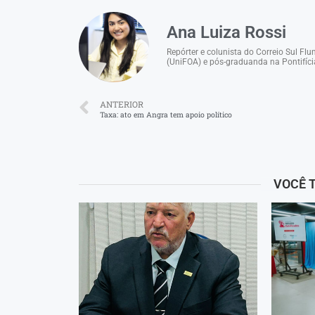
Ana Luiza Rossi
Repórter e colunista do Correio Sul F
(UniFOA) e pós-graduanda na Pontifíci
ANTERIOR
Taxa: ato em Angra tem apoio político
VOCÊ 