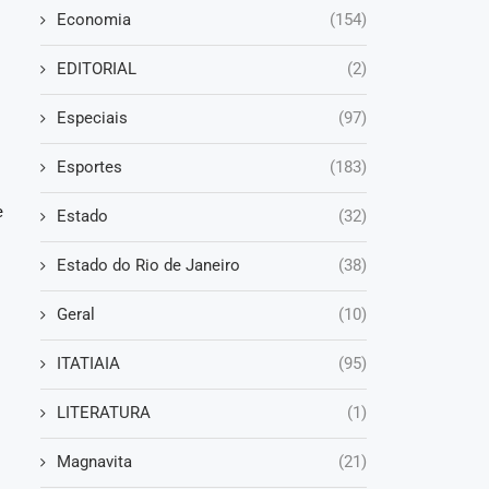
Economia
(154)
EDITORIAL
(2)
o
Especiais
(97)
Esportes
(183)
e
Estado
(32)
Estado do Rio de Janeiro
(38)
Geral
(10)
ITATIAIA
(95)
LITERATURA
(1)
Magnavita
(21)